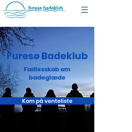
Furesø Badeklub
Fællesskab om
badeglæde
Kom på venteliste