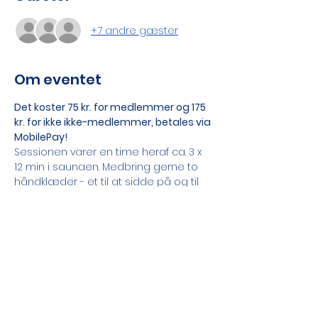
+7 andre gæster
Om eventet
Det koster 75 kr. for medlemmer og 175 
kr. for ikke ikke-medlemmer, betales via 
MobilePay! 
Sessionen varer en time heraf ca. 3 x 
12 min i saunaen. Medbring gerne to 
håndklæder - et til at sidde på og til 
dyp. Desuden en flaske vand og 
gerne badesandaler eller lign. Hvis du 
ikke har så meget hår kan det være 
rart med en filthue eller lignende.
Som medlem er du ansvarlig for, at 
der også er betalt for dine eventuelle 
gæster!