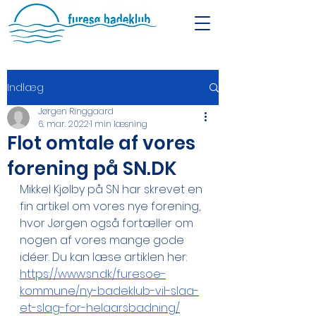
Indlæg
Jørgen Ringgaard
6. mar. 2022
1 min læsning
Flot omtale af vores
forening på SN.DK
Mikkel Kjølby på SN har skrevet en 
fin artikel om vores nye forening, 
hvor Jørgen også fortæller om 
nogen af vores mange gode 
idéer. Du kan læse artiklen her:  
https://www.sn.dk/furesoe-
kommune/ny-badeklub-vil-slaa-
et-slag-for-helaarsbadning/